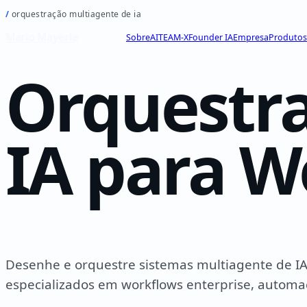
orquestração multiagente de ia
Mario Mayerle
Sobre
AITEAM-X
Founder IA
Empresa
Produtos
Orquestra
IA para W
Desenhe e orquestre sistemas multiagente de 
especializados em workflows enterprise, automaç