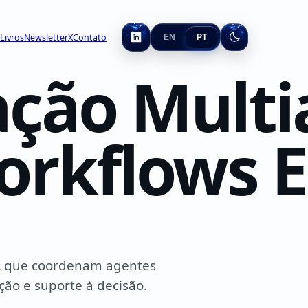
Livros
Newsletter
X
Contato
EN
PT
ção Multi
orkflows E
IA que coordenam agentes
ão e suporte à decisão.