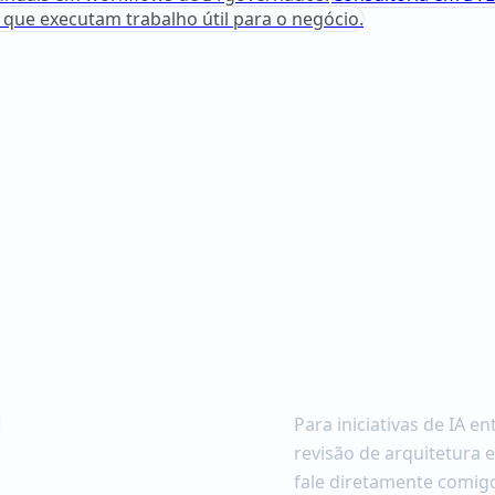
que executam trabalho útil para o negócio.
e
Para iniciativas de IA e
revisão de arquitetura 
fale diretamente comigo